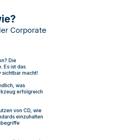
ie?
der Corporate
on? Die
 Es ist das
 sichtbar macht!
ndlich, was
rkzeug erfolgreich
utzen von CD, wie
ndards einzuhalten
hbegriffe